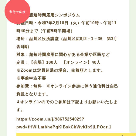
寄付で応援
品川区超短時間雇用シンポジウム
開催日時：令和7年2月18日（火）午前10時～午前11
時40分まで（午前9時半開場）
場所：品川区役所講堂（品川区広町2－1－36 第3庁
舎6階）
対象：超短時間雇用に関心がある企業や区民など
定員：【会場】100人 【オンライン】40人
※Zoomは定員超過の場合、先着順とします。
※事前申込不要
参加費：無料 ※オンライン参加に伴う通信料は自己
負担となります。
⇓オンラインのでのご参加は下記よりお願いいたしま
す。
https://zoom.us/j/98675254029?
pwd=fHWlLmbhePgKiBskCbWvKIb9jLPOgr.1