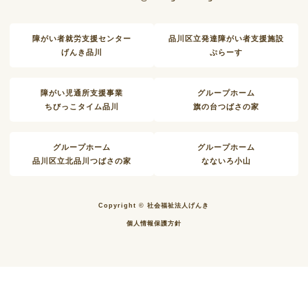
障がい者就労支援センター
品川区立発達障がい者支援施設
げんき品川
ぷらーす
障がい児通所支援事業
グループホーム
ちびっこタイム品川
旗の台つばさの家
グループホーム
グループホーム
品川区立北品川つばさの家
なないろ小山
Copyright © 社会福祉法人げんき
個人情報保護方針