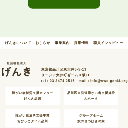
ジ
げんきについて
おしらせ
事業案内
採用情報
職員インタビュー
東京都品川区東大井5-5-13
リージア大井町ゼームス坂1F
tel : 03 3474 2515
mail : info@swc-genki.org
障がい者就労支援センター
品川区立発達障がい者支援施設
げんき品川
ぷらーす
障がい児通所支援事業
グループホーム
ちびっこタイム品川
旗の台つばさの家