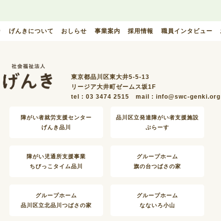
ジ
げんきについて
おしらせ
事業案内
採用情報
職員インタビュー
東京都品川区東大井5-5-13
リージア大井町ゼームス坂1F
tel : 03 3474 2515
mail : info@swc-genki.org
障がい者就労支援センター
品川区立発達障がい者支援施設
げんき品川
ぷらーす
障がい児通所支援事業
グループホーム
ちびっこタイム品川
旗の台つばさの家
グループホーム
グループホーム
品川区立北品川つばさの家
なないろ小山