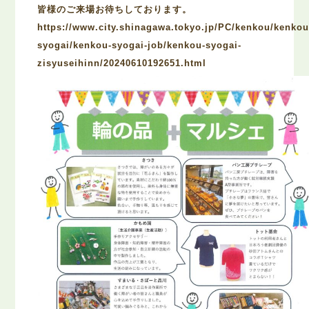
皆様のご来場お待ちしております。
https://www.city.shinagawa.tokyo.jp/PC/kenkou/kenkou
syogai/kenkou-syogai-job/kenkou-syogai-
zisyuseihinn/20240610192651.html