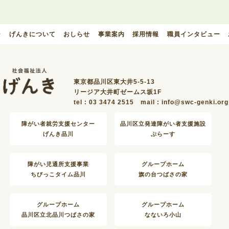
ジ
げんきについて
おしらせ
事業案内
採用情報
職員インタビュー
東京都品川区東大井5-5-13
リージア大井町ゼームス坂1F
tel : 03 3474 2515
mail : info@swc-genki.org
障がい者就労支援センター
品川区立発達障がい者支援施設
げんき品川
ぷらーす
障がい児通所支援事業
グループホーム
ちびっこタイム品川
旗の台つばさの家
グループホーム
グループホーム
品川区立北品川つばさの家
なないろ小山