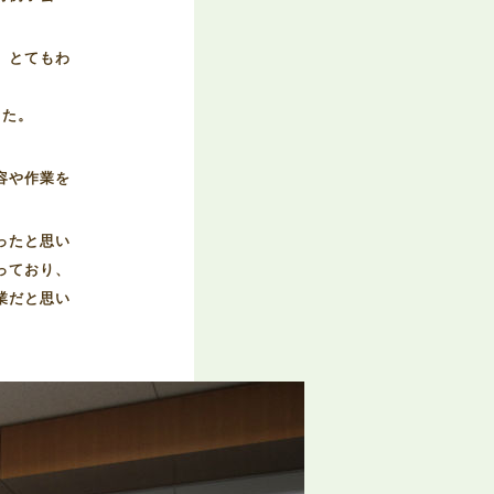
、とてもわ
した。
容や作業を
ったと思い
っており、
業だと思い