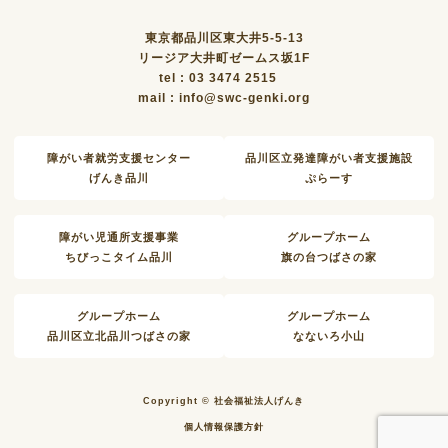
東京都品川区東大井5-5-13
リージア大井町ゼームス坂1F
tel : 03 3474 2515
mail : info@swc-genki.org
障がい者就労支援センター
品川区立発達障がい者支援施設
げんき品川
ぷらーす
障がい児通所支援事業
グループホーム
ちびっこタイム品川
旗の台つばさの家
グループホーム
グループホーム
品川区立北品川つばさの家
なないろ小山
Copyright © 社会福祉法人げんき
個人情報保護方針